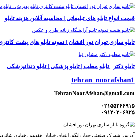
قیمت انواع تابلو های تبلیغاتی | محاسبه آنلاین هزینه تابلو
تابلو سازی تهران نور افشان | نمونه تابلو های پشت کانتری
تابلو دکتر | تابلو مطب | تابلو پزشکی | تابلو دندانپزشکی
tehran_noorafshan1
TehranNoorAfshan@gmail.com
۰۲۱۵۵۲۶۶۹۱۵
۰۹۱۲۰۲۰۶۹۲۵
آدرس: شهرک صنعتی چهاردانگه، انتهای خیابان هفدهم ،خیابان شانزده و