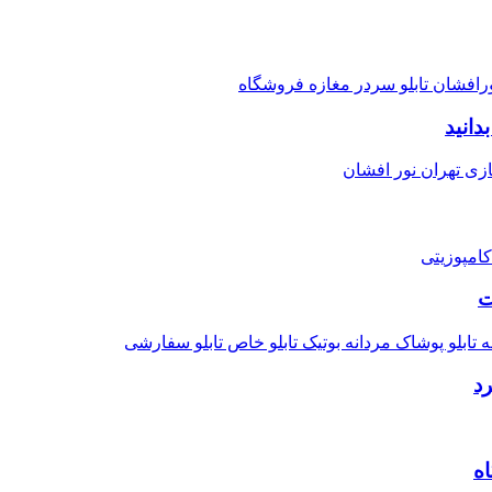
دانید
ت
رد
اه