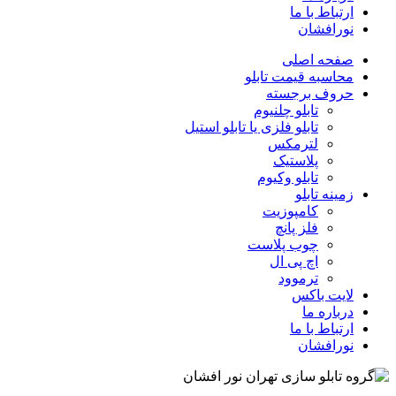
ارتباط با ما
نورافشان
صفحه اصلی
محاسبه قیمت تابلو
حروف برجسته
تابلو چلنیوم
تابلو فلزی یا تابلو استیل
لترمکس
پلاستیک
تابلو وکیوم
زمینه تابلو
کامپوزیت
فلز پانچ
چوب پلاست
اچ پی ال
ترموود
لایت باکس
درباره ما
ارتباط با ما
نورافشان