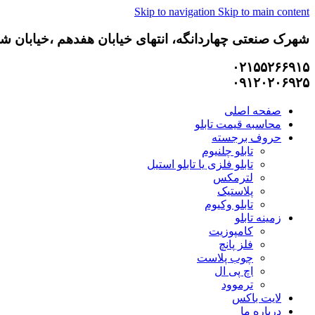
Skip to navigation
Skip to main content
شهرک صنعتی چهاردانگه، انتهای خیابان هفدهم ،خیابان شانز
۰۲۱۵۵۲۶۶۹۱۵
۰۹۱۲۰۲۰۶۹۲۵
صفحه اصلی
محاسبه قیمت تابلو
حروف برجسته
تابلو چلنیوم
تابلو فلزی یا تابلو استیل
لترمکس
پلاستیک
تابلو وکیوم
زمینه تابلو
کامپوزیت
فلز پانچ
چوب پلاست
اچ پی ال
ترموود
لایت باکس
درباره ما