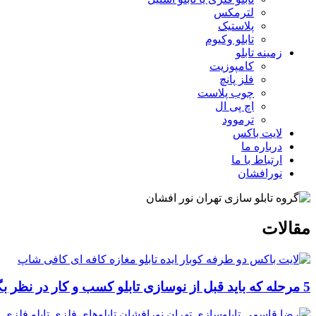
لترمکس
پلاستیک
تابلو وکیوم
زمینه تابلو
کامپوزیت
فلز پانچ
چوب پلاست
اچ پی ال
ترموود
لایت باکس
درباره ما
ارتباط با ما
نورافشان
مقالات
5 مرحله که باید قبل از نوسازی تابلو کسب و کار در نظر بگیرید!