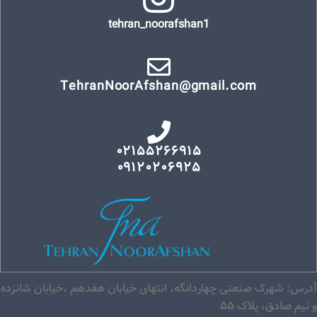
tehran_noorafshan1
TehranNoorAfshan@gmail.com
۰۲۱۵۵۲۶۶۹۱۵
۰۹۱۲۰۲۰۶۹۲۵
آدرس: شهرک صنعتی چهاردانگه، انتهای خیابان هفدهم ،خیابان شانزده
و نیم صادق، پلاک ۵۵